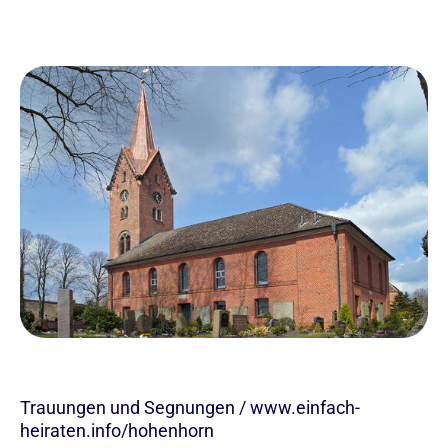
Trauungen und Segnungen / www.einfach-
heiraten.info/hohenhorn