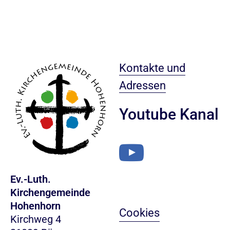
Kontakte und
Adressen
Youtube Kanal
Ev.-Luth.
Kirchengemeinde
Hohenhorn
Cookies
Kirchweg 4