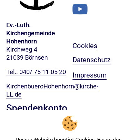
Ev.-Luth.
Kirchengemeinde
Hohenhorn
Cookies
Kirchweg 4
21039 Börnsen
Datenschutz
Tel.: 040/ 75 11 05 20
Impressum
KirchenbueroHohenhorn@kirche-
LL.de
Spendenkonto
Ev.-Luth. Kirchenkreis Lübeck-Lauenburg
Treuhandkonten KG
Unsere Website benötigt Cookies. Einige der